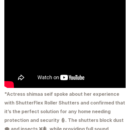
"Actress shimaa seif spoke about her experience
with ShutterFlex Roller Shutters and confirmed that
it’s the perfect solution for any home needing
protection and security 👮. The shutters block dust
🌪️ and insects ❌🐜, while providing full sound